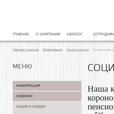
ГЛАВНАЯ
О КОМПАНИИ
КАТАЛОГ
СОТРУДНИЧ
Главная страница
Информация
Акции и скидки
Социальные с
СОЦИ
МЕНЮ
Наша к
ИНФОРМАЦИЯ
короно
НОВИНКИ
пенсио
АКЦИИ И СКИДКИ